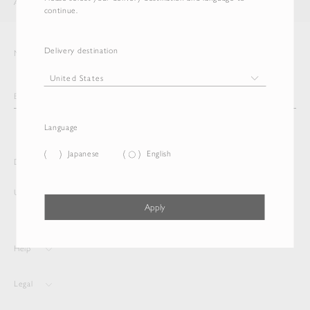
AURALEE
ITEM
continue.
Delivery destination
Newsletter
Language
Japanese
English
Delivery destination and Language
United States
English
Apply
Help
Legal