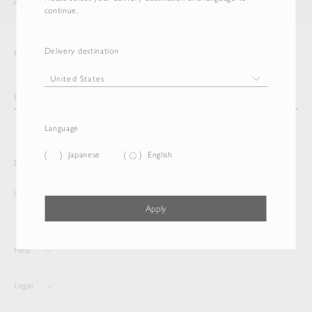
AURALEE
ITEM
continue.
Delivery destination
Newsletter
Language
Japanese
English
Delivery destination and Language
United States
English
Apply
Help
Legal