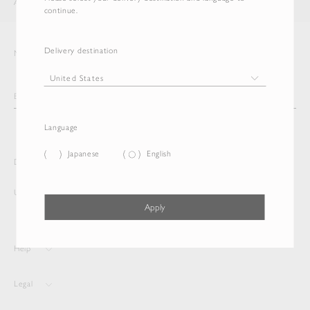
AURALEE
ITEM
continue.
Delivery destination
Newsletter
Language
Japanese
English
Delivery destination and Language
United States
English
Apply
Help
Legal