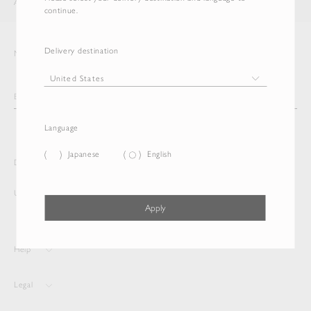
AURALEE
ITEM
continue.
Delivery destination
Newsletter
Language
Japanese
English
Delivery destination and Language
United States
English
Apply
Help
Legal