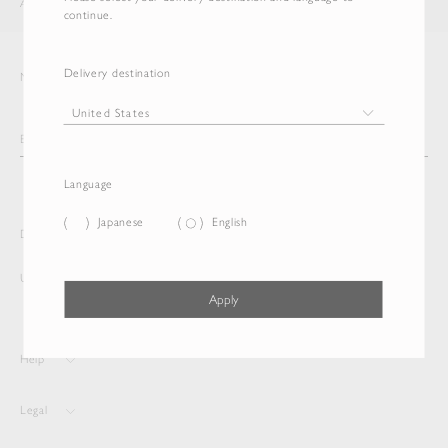
AURALEE
ITEM
continue.
Delivery destination
Newsletter
Language
Japanese
English
Delivery destination and Language
United States
English
Apply
Help
Legal