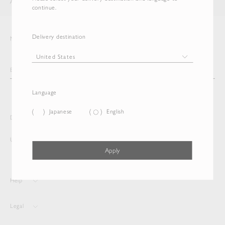
AURALEE
ITEM
continue.
Delivery destination
Newsletter
Language
Japanese
English
Delivery destination and Language
United States
English
Apply
Help
Legal