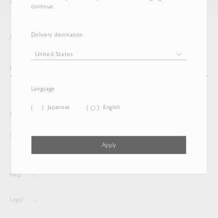
AURALEE
ITEM
continue.
Delivery destination
Newsletter
Language
Japanese
English
Delivery destination and Language
United States
Japanese
Apply
Help
Legal