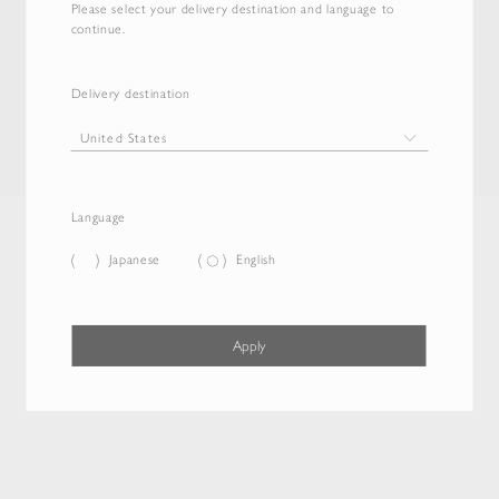
Please select your delivery destination and language to
continue.
Delivery destination
Language
Japanese
English
Apply