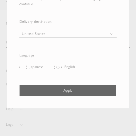
AURALEE
ITEM
continue.
Delivery destination
Newsletter
Language
Japanese
English
Delivery destination and Language
United States
Japanese
Apply
Help
Legal