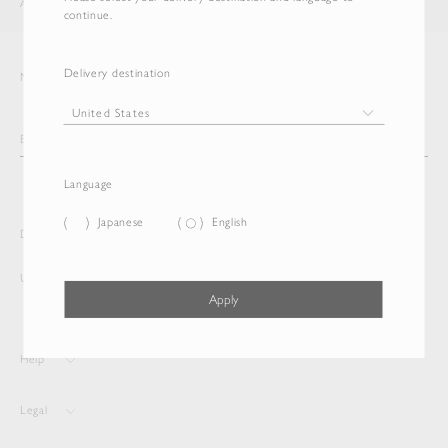
AURALEE
ITEM
continue.
Delivery destination
Newsletter
Language
Japanese
English
Delivery destination and Language
United States
English
Apply
Help
Legal