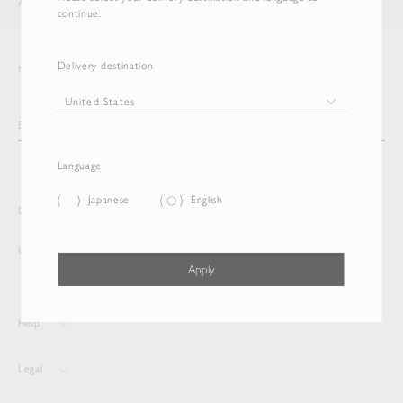
AURALEE
ITEM
continue.
Delivery destination
Newsletter
Language
Japanese
English
Delivery destination and Language
United States
English
Apply
Help
Legal