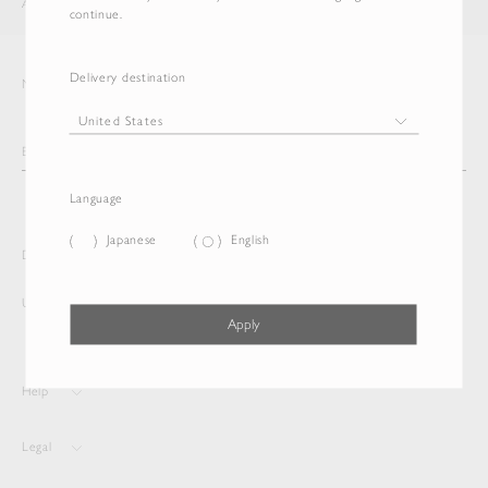
AURALEE
ITEM
continue.
Delivery destination
Newsletter
Language
Japanese
English
Delivery destination and Language
United States
Japanese
Apply
Help
Legal