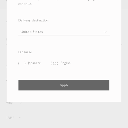
AURALEE
ITEM
continue.
Delivery destination
Newsletter
Language
Japanese
English
Delivery destination and Language
United States
Japanese
Apply
Help
Legal