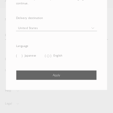
AURALEE
ITEM
continue.
Delivery destination
Newsletter
Language
Japanese
English
Delivery destination and Language
United States
Japanese
Apply
Help
Legal