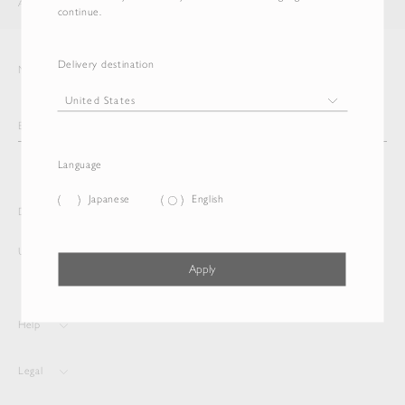
AURALEE
ITEM
continue.
Delivery destination
Newsletter
Language
Japanese
English
Delivery destination and Language
United States
Japanese
Apply
Help
Legal