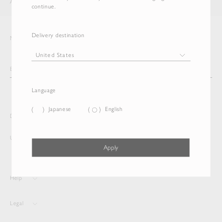
AURALEE
ITEM
continue.
Delivery destination
Newsletter
Language
Japanese
English
Delivery destination and Language
United States
Japanese
Apply
Help
Legal