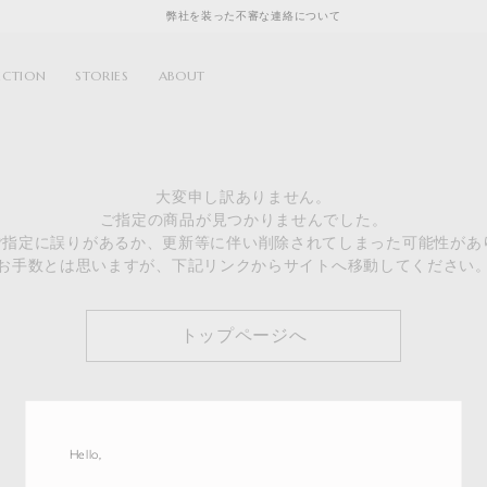
弊社を装った不審な連絡について
ECTION
STORIES
ABOUT
大変申し訳ありません。
ご指定の商品が見つかりませんでした。
のご指定に誤りがあるか、更新等に伴い削除されてしまった可能性があ
お手数とは思いますが、下記リンクからサイトへ移動してください
トップページへ
Hello,