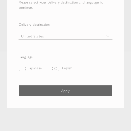
Please select your delivery destination and language to
continue.
Delivery destination
Language
Japanese
English
Apply