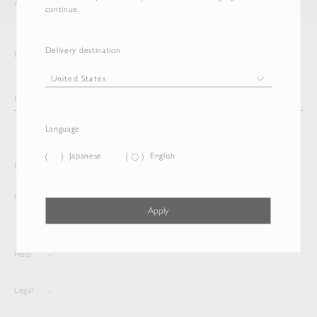
AURALEE
ITEM
continue.
Delivery destination
Newsletter
Language
Japanese
English
Delivery destination and Language
United States
Japanese
Apply
Help
Legal