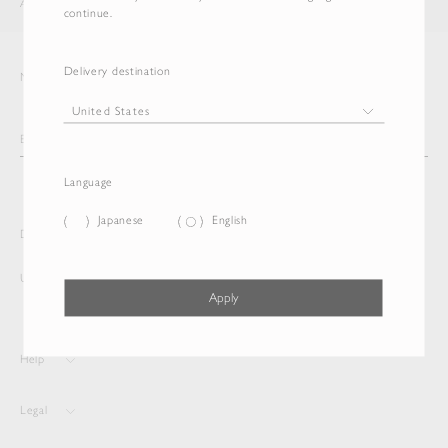
AURALEE
ITEM
continue.
Delivery destination
Newsletter
Language
Japanese
English
Delivery destination and Language
United States
Japanese
Apply
Help
Legal