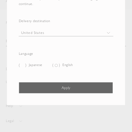
AURALEE
ITEM
continue.
Delivery destination
Newsletter
Language
Japanese
English
Delivery destination and Language
United States
Japanese
Apply
Help
Legal