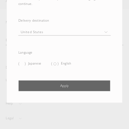
AURALEE
ITEM
continue.
Delivery destination
Newsletter
Language
Japanese
English
Delivery destination and Language
United States
Japanese
Apply
Help
Legal