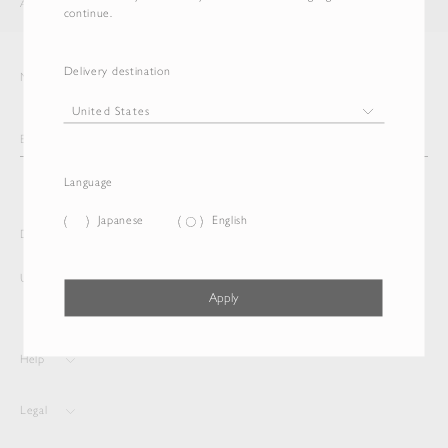
AURALEE
ITEM
continue.
Delivery destination
Newsletter
Language
Japanese
English
Delivery destination and Language
United States
Japanese
Apply
Help
Legal