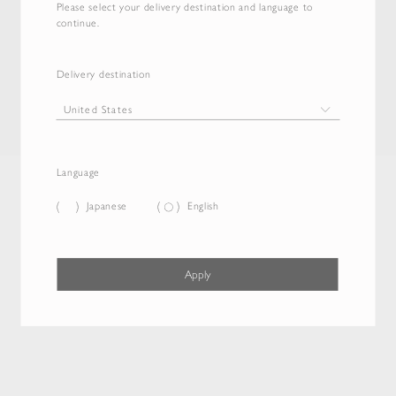
Please select your delivery destination and language to
continue.
Delivery destination
Language
Japanese
English
Apply