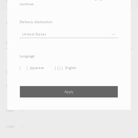
AURALEE
ITEM
continue.
Delivery destination
Newsletter
Language
Japanese
English
Delivery destination and Language
United States
Japanese
Apply
Help
Legal