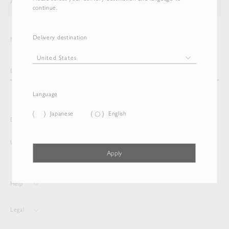
AURALEE
ITEM
continue.
Delivery destination
Newsletter
Language
Japanese
English
Delivery destination and Language
United States
English
Apply
Help
Legal