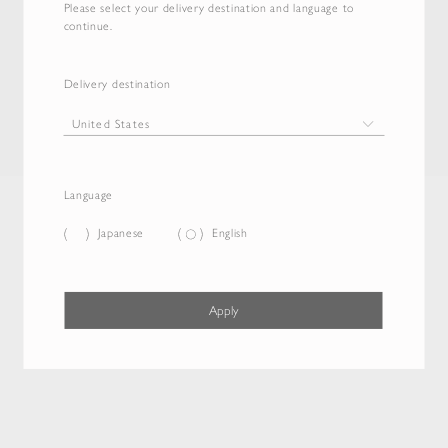
Please select your delivery destination and language to
continue.
Delivery destination
Language
Japanese
English
Apply