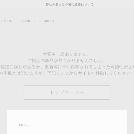
弊社を装った不審な連絡について
ECTION
STORIES
ABOUT
大変申し訳ありません。
ご指定の商品が見つかりませんでした。
のご指定に誤りがあるか、更新等に伴い削除されてしまった可能性があ
お手数とは思いますが、下記リンクからサイトへ移動してください
トップページへ
Hello,